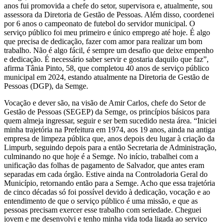
anos fui promovida a chefe do setor, supervisora e, atualmente, sou
assessora da Diretoria de Gestão de Pessoas. Além disso, coordenei
por 6 anos o campeonato de futebol do servidor municipal. O
serviço público foi meu primeiro e único emprego até hoje. É algo
que precisa de dedicação, fazer com amor para realizar um bom
trabalho. Não é algo fácil, é sempre um desafio que deixe empenho
e dedicação. É necessário saber servir e gostaria daquilo que faz”,
afirma Tânia Pinto, 58, que completou 40 anos de serviço público
municipal em 2024, estando atualmente na Diretoria de Gestão de
Pessoas (DGP), da Semge.
Vocação e dever são, na visão de Amir Carlos, chefe do Setor de
Gestão de Pessoas (SEGEP) da Semge, os princípios básicos para
quem almeja ingressar, seguir e ser bem sucedido nesta área. “Iniciei
minha trajetória na Prefeitura em 1974, aos 19 anos, ainda na antiga
empresa de limpeza pública que, anos depois deu lugar à criação da
Limpurb, seguindo depois para a então Secretaria de Administração,
culminando no que hoje é a Semge. No início, trabalhei com a
unificação das folhas de pagamento de Salvador, que antes eram
separadas em cada órgão. Estive ainda na Controladoria Geral do
Município, retornando então para a Semge. Acho que essa trajetória
de cinco décadas só foi possível devido à dedicação, vocação e ao
entendimento de que o serviço público é uma missão, e que as
pessoas precisam exercer esse trabalho com seriedade. Cheguei
jovem e me desenvolvi e tenho minha vida toda ligada ao serviço