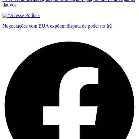
dativos
Negociações com EUA expõem disputa de poder no Irã