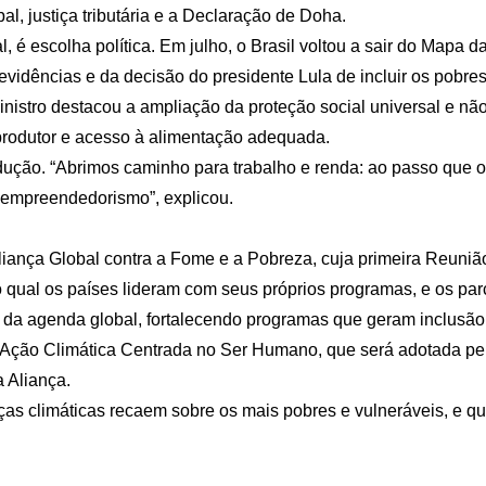
l, justiça tributária e a Declaração de Doha.
, é escolha política. Em julho, o Brasil voltou a sair do Mapa
evidências e da decisão do presidente Lula de incluir os pobres
ministro destacou a ampliação da proteção social universal e nã
odutor e acesso à alimentação adequada.
odução. “Abrimos caminho para trabalho e renda: ao passo que
o empreendedorismo”, explicou.
Aliança Global contra a Fome e a Pobreza, cuja primeira Reuni
ual os países lideram com seus próprios programas, e os parc
ro da agenda global, fortalecendo programas que geram inclusã
ção Climática Centrada no Ser Humano, que será adotada pelo
 Aliança.
s climáticas recaem sobre os mais pobres e vulneráveis, e que 