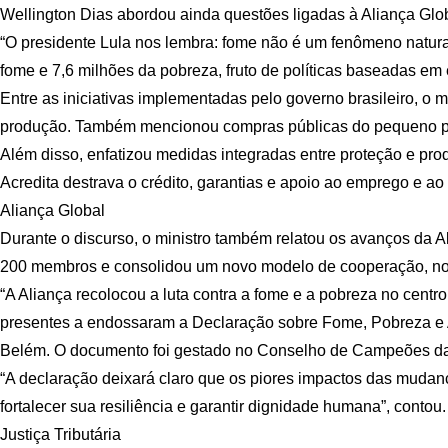
Wellington Dias abordou ainda questões ligadas à Aliança Globa
“O presidente Lula nos lembra: fome não é um fenômeno natural
fome e 7,6 milhões da pobreza, fruto de políticas baseadas em 
Entre as iniciativas implementadas pelo governo brasileiro, o 
produção. Também mencionou compras públicas do pequeno pr
Além disso, enfatizou medidas integradas entre proteção e pr
Acredita destrava o crédito, garantias e apoio ao emprego e a
Aliança Global
Durante o discurso, o ministro também relatou os avanços da 
200 membros e consolidou um novo modelo de cooperação, no q
“A Aliança recolocou a luta contra a fome e a pobreza no cent
presentes a endossaram a Declaração sobre Fome, Pobreza e A
Belém. O documento foi gestado no Conselho de Campeões da
“A declaração deixará claro que os piores impactos das mudança
fortalecer sua resiliência e garantir dignidade humana”, contou.
Justiça Tributária