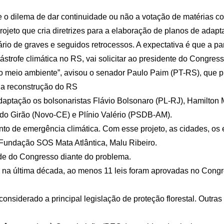
 o dilema de dar continuidade ou não a votação de matérias c
rojeto que cria diretrizes para a elaboração de planos de adap
o de graves e seguidos retrocessos. A expectativa é que a part
trofe climática no RS, vai solicitar ao presidente do Congres
 meio ambiente”, avisou o senador Paulo Paim (PT-RS), que pr
 na reconstrução do RS
 adaptação os bolsonaristas Flávio Bolsonaro (PL-RJ), Hamilto
do Girão (Novo-CE) e Plínio Valério (PSDB-AM).
to de emergência climática. Com esse projeto, as cidades, os
da Fundação SOS Mata Atlântica, Malu Ribeiro.
ade do Congresso diante do problema.
, na última década, ao menos 11 leis foram aprovadas no Congr
considerado a principal legislação de proteção florestal. Outras