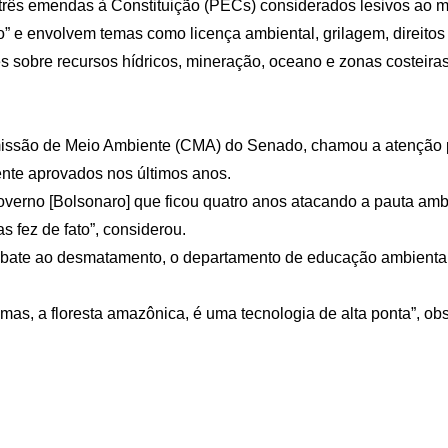
s e três emendas à Constituição (PECs) considerados lesivos a
e envolvem temas como licença ambiental, grilagem, direitos i
ões sobre recursos hídricos, mineração, oceano e zonas costeir
missão de Meio Ambiente (CMA) do Senado, chamou a atenção p
ente aprovados nos últimos anos.
-governo [Bolsonaro] que ficou quatro anos atacando a pauta am
s fez de fato”, considerou.
ate ao desmatamento, o departamento de educação ambiental, c
mas, a floresta amazônica, é uma tecnologia de alta ponta”, ob