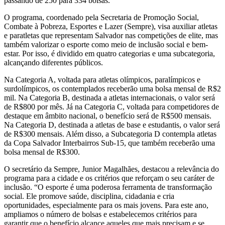
passando de 250 para 334 bolsas.
O programa, coordenado pela Secretaria de Promoção Social,
Combate à Pobreza, Esportes e Lazer (Sempre), visa auxiliar atletas
e paratletas que representam Salvador nas competições de elite, mas
também valorizar o esporte como meio de inclusão social e bem-
estar. Por isso, é dividido em quatro categorias e uma subcategoria,
alcançando diferentes públicos.
Na Categoria A, voltada para atletas olímpicos, paralímpicos e
surdolímpicos, os contemplados receberão uma bolsa mensal de R$2
mil. Na Categoria B, destinada a atletas internacionais, o valor será
de R$800 por mês. Já na Categoria C, voltada para competidores de
destaque em âmbito nacional, o benefício será de R$500 mensais.
Na Categoria D, destinada a atletas de base e estudantis, o valor será
de R$300 mensais. Além disso, a Subcategoria D contempla atletas
da Copa Salvador Interbairros Sub-15, que também receberão uma
bolsa mensal de R$300.
O secretário da Sempre, Junior Magalhães, destacou a relevância do
programa para a cidade e os critérios que reforçam o seu caráter de
inclusão. “O esporte é uma poderosa ferramenta de transformação
social. Ele promove saúde, disciplina, cidadania e cria
oportunidades, especialmente para os mais jovens. Para este ano,
ampliamos o número de bolsas e estabelecemos critérios para
garantir que o benefício alcance aqueles que mais precisam e se