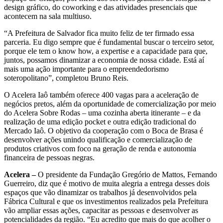
design gráfico, do coworking e das atividades presenciais que
acontecem na sala multiuso.
“A Prefeitura de Salvador fica muito feliz de ter firmado essa
parceria. Eu digo sempre que é fundamental buscar o terceiro setor,
porque ele tem o know how, a expertise e a capacidade para que,
juntos, possamos dinamizar a economia de nossa cidade. Está aí
mais uma ação importante para o empreendedorismo
soteropolitano”, completou Bruno Reis.
O Acelera Iaô também oferece 400 vagas para a aceleração de
negócios pretos, além da oportunidade de comercialização por meio
do Acelera Sobre Rodas – uma cozinha aberta itinerante – e da
realização de uma edição pocket e outra edição tradicional do
Mercado Iaô. O objetivo da cooperação com o Boca de Brasa é
desenvolver ações unindo qualificação e comercialização de
produtos criativos com foco na geração de renda e autonomia
financeira de pessoas negras.
Acelera –
O presidente da Fundação Gregório de Mattos, Fernando
Guerreiro, diz que é motivo de muita alegria a entrega desses dois
espaços que vão dinamizar os trabalhos já desenvolvidos pela
Fábrica Cultural e que os investimentos realizados pela Prefeitura
vão ampliar essas ações, capacitar as pessoas e desenvolver as
potencialidades da região. “Eu acredito que mais do que acolher o