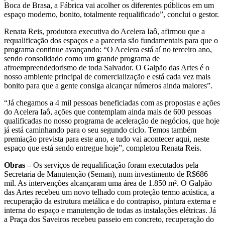
Boca de Brasa, a Fábrica vai acolher os diferentes públicos em um
espaço moderno, bonito, totalmente requalificado”, conclui o gestor.
Renata Reis, produtora executiva do Acelera Iaô, afirmou que a
requalificação dos espaços e a parceria são fundamentais para que o
programa continue avançando: “O Acelera está aí no terceiro ano,
sendo consolidado como um grande programa de
afroempreendedorismo de toda Salvador. O Galpão das Artes é o
nosso ambiente principal de comercialização e está cada vez mais
bonito para que a gente consiga alcançar números ainda maiores”.
“Já chegamos a 4 mil pessoas beneficiadas com as propostas e ações
do Acelera Iaô, ações que contemplam ainda mais de 600 pessoas
qualificadas no nosso programa de aceleração de negócios, que hoje
já está caminhando para o seu segundo ciclo. Temos também
premiação prevista para este ano, e tudo vai acontecer aqui, neste
espaço que está sendo entregue hoje”, completou Renata Reis.
Obras –
Os serviços de requalificação foram executados pela
Secretaria de Manutenção (Seman), num investimento de R$686
mil. As intervenções alcançaram uma área de 1.850 m². O Galpão
das Artes recebeu um novo telhado com proteção termo acústica, a
recuperação da estrutura metálica e do contrapiso, pintura externa e
interna do espaço e manutenção de todas as instalações elétricas. Já
a Praça dos Saveiros recebeu passeio em concreto, recuperação do