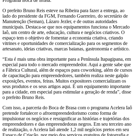
Programa Boca de Brasa.
O prefeito Bruno Reis esteve na Ribeira para fazer a entrega, ao
lado do presidente da FGM, Fernando Guerreiro, do secretário de
Manutenção (Seman), Lázaro Jezler, e de outras autoridades
municipais. Destaca-se que nos equipamentos funciona o Mercado
Iaô, um centro de arte, educação, cultura e negócios criativos. O
espaço tem o objetivo de fomentar a economia criativa, criando
vitrines e oportunidades de comercialização para os segmentos de
artesanato, ideias criativas, marcas baianas, gastronomia e artístico.
“Esta é mais uma obra importante para a Península Itapagipana, em
especial para todo o mercado empreendedor. Aqui a gente sabe que
a Fábrica Cultural, além de espaços para coworking, além de cursos
de capacitação para empreendedores, também realiza neste galpão
exposições, eventos, feiras. Muitos expositores comercializam os
seus produtos e os seus artigos aqui. É um equipamento importante
para a cidade, em especial para estimular a geração de renda”, disse
o prefeito Bruno Reis.
Com isso, a parceria do Boca de Brasa com o programa Acelera Iaô
pretende fortalecer o afroempreendedorismo como forma de
impulsionar os negócios e ressignificar as histórias e trajetórias dos
empreendedores e das empreendedoras negros. Em seu terceiro ano
de realização, o Acelera Iaô atende 1,2 mil negócios pretos em seu
Espaço de Criação, por meio dos serviços gratuitos de fotografia e