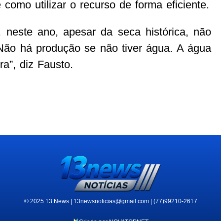
 como utilizar o recurso de forma eficiente.
 neste ano, apesar da seca histórica, não
. Não há produção se não tiver água. A água
a”, diz Fausto.
© 2025 13 News | 13newsnoticias@gmail.com | (77)99210-2617