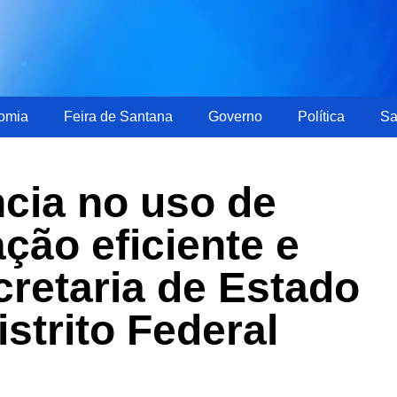
omia
Feira de Santana
Governo
Política
Sa
cia no uso de
ação eficiente e
cretaria de Estado
strito Federal