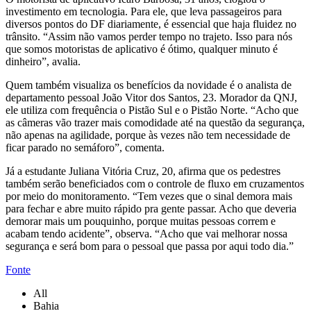
investimento em tecnologia. Para ele, que leva passageiros para
diversos pontos do DF diariamente, é essencial que haja fluidez no
trânsito. “Assim não vamos perder tempo no trajeto. Isso para nós
que somos motoristas de aplicativo é ótimo, qualquer minuto é
dinheiro”, avalia.
Quem também visualiza os benefícios da novidade é o analista de
departamento pessoal João Vitor dos Santos, 23. Morador da QNJ,
ele utiliza com frequência o Pistão Sul e o Pistão Norte. “Acho que
as câmeras vão trazer mais comodidade até na questão da segurança,
não apenas na agilidade, porque às vezes não tem necessidade de
ficar parado no semáforo”, comenta.
Já a estudante Juliana Vitória Cruz, 20, afirma que os pedestres
também serão beneficiados com o controle de fluxo em cruzamentos
por meio do monitoramento. “Tem vezes que o sinal demora mais
para fechar e abre muito rápido pra gente passar. Acho que deveria
demorar mais um pouquinho, porque muitas pessoas correm e
acabam tendo acidente”, observa. “Acho que vai melhorar nossa
segurança e será bom para o pessoal que passa por aqui todo dia.”
Fonte
All
Bahia