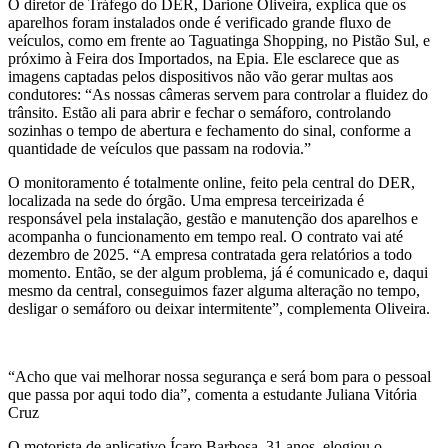
O diretor de Tráfego do DER, Darione Oliveira, explica que os
aparelhos foram instalados onde é verificado grande fluxo de
veículos, como em frente ao Taguatinga Shopping, no Pistão Sul, e
próximo à Feira dos Importados, na Epia. Ele esclarece que as
imagens captadas pelos dispositivos não vão gerar multas aos
condutores: “As nossas câmeras servem para controlar a fluidez do
trânsito. Estão ali para abrir e fechar o semáforo, controlando
sozinhas o tempo de abertura e fechamento do sinal, conforme a
quantidade de veículos que passam na rodovia.”
O monitoramento é totalmente online, feito pela central do DER,
localizada na sede do órgão. Uma empresa terceirizada é
responsável pela instalação, gestão e manutenção dos aparelhos e
acompanha o funcionamento em tempo real. O contrato vai até
dezembro de 2025. “A empresa contratada gera relatórios a todo
momento. Então, se der algum problema, já é comunicado e, daqui
mesmo da central, conseguimos fazer alguma alteração no tempo,
desligar o semáforo ou deixar intermitente”, complementa Oliveira.
“Acho que vai melhorar nossa segurança e será bom para o pessoal
que passa por aqui todo dia”, comenta a estudante Juliana Vitória
Cruz
O motorista de aplicativo Ícaro Barbosa, 31 anos, elogiou o