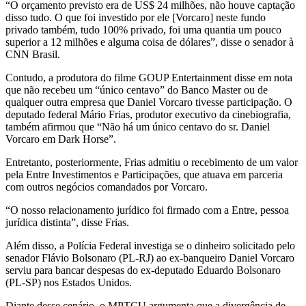
“O orçamento previsto era de US$ 24 milhões, não houve captação
disso tudo. O que foi investido por ele [Vorcaro] neste fundo
privado também, tudo 100% privado, foi uma quantia um pouco
superior a 12 milhões e alguma coisa de dólares”, disse o senador à
CNN Brasil.
Contudo, a produtora do filme GOUP Entertainment disse em nota
que não recebeu um “único centavo” do Banco Master ou de
qualquer outra empresa que Daniel Vorcaro tivesse participação. O
deputado federal Mário Frias, produtor executivo da cinebiografia,
também afirmou que “Não há um único centavo do sr. Daniel
Vorcaro em Dark Horse”.
Entretanto, posteriormente, Frias admitiu o recebimento de um valor
pela Entre Investimentos e Participações, que atuava em parceria
com outros negócios comandados por Vorcaro.
“O nosso relacionamento jurídico foi firmado com a Entre, pessoa
jurídica distinta”, disse Frias.
Além disso, a Polícia Federal investiga se o dinheiro solicitado pelo
senador Flávio Bolsonaro (PL-RJ) ao ex-banqueiro Daniel Vorcaro
serviu para bancar despesas do ex-deputado Eduardo Bolsonaro
(PL-SP) nos Estados Unidos.
Diante desse cenário, o MPTCU argumenta que a divergência de