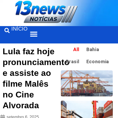
INÍCIO
Feira de Santana
Lula faz hoje
All
Bahia
pronunciamento
Brasil
Economia
e assiste ao
filme Malês
no Cine
Alvorada
setembro 6, 2025