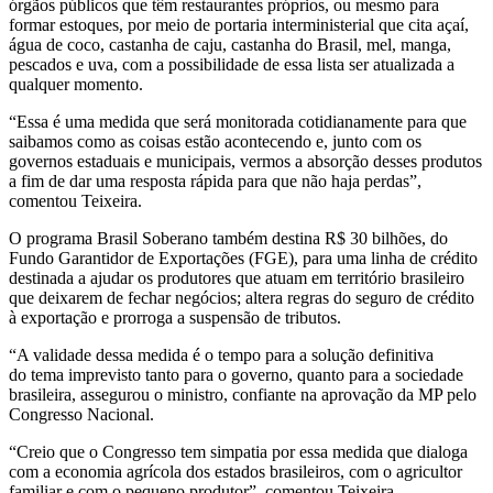
órgãos públicos que têm restaurantes próprios, ou mesmo para
formar estoques, por meio de portaria interministerial que cita açaí,
água de coco, castanha de caju, castanha do Brasil, mel, manga,
pescados e uva, com a possibilidade de essa lista ser atualizada a
qualquer momento.
“Essa é uma medida que será monitorada cotidianamente para que
saibamos como as coisas estão acontecendo e, junto com os
governos estaduais e municipais, vermos a absorção desses produtos
a fim de dar uma resposta rápida para que não haja perdas”,
comentou Teixeira.
O programa Brasil Soberano também destina R$ 30 bilhões, do
Fundo Garantidor de Exportações (FGE), para uma linha de crédito
destinada a ajudar os produtores que atuam em território brasileiro
que deixarem de fechar negócios; altera regras do seguro de crédito
à exportação e prorroga a suspensão de tributos.
“A validade dessa medida é o tempo para a solução definitiva
do tema imprevisto tanto para o governo, quanto para a sociedade
brasileira, assegurou o ministro, confiante na aprovação da MP pelo
Congresso Nacional.
“Creio que o Congresso tem simpatia por essa medida que dialoga
com a economia agrícola dos estados brasileiros, com o agricultor
familiar e com o pequeno produtor”, comentou Teixeira,