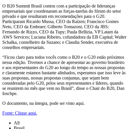
O B20 Summit Brasil contou com a participação de lideranças
empresariais que coordenaram as forças-tarefas do fórum do setor
privado e que resultaram em recomendações para o G20.
Participaram Ricardo Mussa, CEO da Raízen; Francisco Gomes
Neto, CEO da Embraer; Gilberto Tomazoni, CEO da JBS;
Fernando de Rizzo, CEO da Tupy; Paula Bellizia, VP Latam da
AWS Services; Luciana Ribeiro, cofundadora da EB Capital; Walter
Schalka, conselheiro da Suzano; e Claudia Sender, executiva de
conselhos empresariais.
“Ficou claro para todos vocês como o B20 e o G20 estão próximos
nessa edição. Tivemos a chance de apresentar ao governo brasileiro
e aos representantes do G20 ao longo do tempo as nossas propostas
e claramente estamos bastante alinhados, esperamos que isso leve às
suas propostas, nossas propostas conjuntas, que sejam bem
consideradas pelo G20, pelos seus representantes e líderes, quando
se reunirem no mês que vem no Brasil”, disse o Chair do B20, Dan
Ioschpe.
O documento, na íntegra, pode ser visto aqui.
Fonte: Clique aqui.
All
Brasil