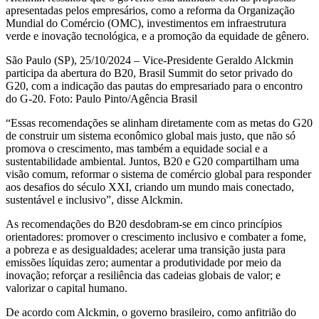
apresentadas pelos empresários, como a reforma da Organização
Mundial do Comércio (OMC), investimentos em infraestrutura
verde e inovação tecnológica, e a promoção da equidade de gênero.
São Paulo (SP), 25/10/2024 – Vice-Presidente Geraldo Alckmin
participa da abertura do B20, Brasil Summit do setor privado do
G20, com a indicação das pautas do empresariado para o encontro
do G-20. Foto: Paulo Pinto/Agência Brasil
“Essas recomendações se alinham diretamente com as metas do G20
de construir um sistema econômico global mais justo, que não só
promova o crescimento, mas também a equidade social e a
sustentabilidade ambiental. Juntos, B20 e G20 compartilham uma
visão comum, reformar o sistema de comércio global para responder
aos desafios do século XXI, criando um mundo mais conectado,
sustentável e inclusivo”, disse Alckmin.
As recomendações do B20 desdobram-se em cinco princípios
orientadores: promover o crescimento inclusivo e combater a fome,
a pobreza e as desigualdades; acelerar uma transição justa para
emissões líquidas zero; aumentar a produtividade por meio da
inovação; reforçar a resiliência das cadeias globais de valor; e
valorizar o capital humano.
De acordo com Alckmin, o governo brasileiro, como anfitrião do