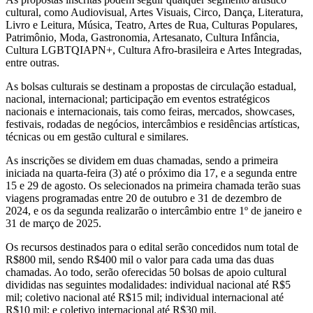
cultural, como Audiovisual, Artes Visuais, Circo, Dança, Literatura,
Livro e Leitura, Música, Teatro, Artes de Rua, Culturas Populares,
Patrimônio, Moda, Gastronomia, Artesanato, Cultura Infância,
Cultura LGBTQIAPN+, Cultura Afro-brasileira e Artes Integradas,
entre outras.
As bolsas culturais se destinam a propostas de circulação estadual,
nacional, internacional; participação em eventos estratégicos
nacionais e internacionais, tais como feiras, mercados, showcases,
festivais, rodadas de negócios, intercâmbios e residências artísticas,
técnicas ou em gestão cultural e similares.
As inscrições se dividem em duas chamadas, sendo a primeira
iniciada na quarta-feira (3) até o próximo dia 17, e a segunda entre
15 e 29 de agosto. Os selecionados na primeira chamada terão suas
viagens programadas entre 20 de outubro e 31 de dezembro de
2024, e os da segunda realizarão o intercâmbio entre 1º de janeiro e
31 de março de 2025.
Os recursos destinados para o edital serão concedidos num total de
R$800 mil, sendo R$400 mil o valor para cada uma das duas
chamadas. Ao todo, serão oferecidas 50 bolsas de apoio cultural
divididas nas seguintes modalidades: individual nacional até R$5
mil; coletivo nacional até R$15 mil; individual internacional até
R$10 mil; e coletivo internacional até R$30 mil.