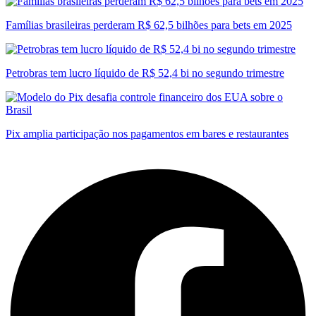
Famílias brasileiras perderam R$ 62,5 bilhões para bets em 2025
Petrobras tem lucro líquido de R$ 52,4 bi no segundo trimestre
Pix amplia participação nos pagamentos em bares e restaurantes