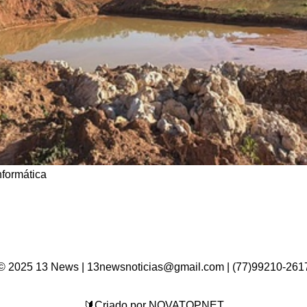
© 2025 13 News | 13newsnoticias@gmail.com | (77)99210-261
🔰Criado por NOVATOPNET