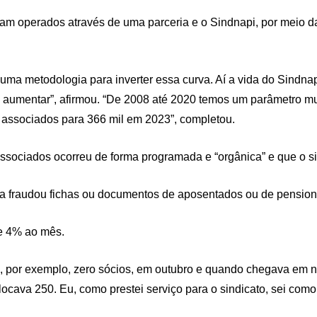
ram operados através de uma parceria e o Sindnapi, por meio d
 uma metodologia para inverter essa curva. Aí a vida do Sindna
 a aumentar”, afirmou. “De 2008 até 2020 temos um parâmetro mu
l associados para 366 mil em 2023”, completou.
ssociados ocorreu de forma programada e “orgânica” e que o s
a fraudou fichas ou documentos de aposentados ou de pensionist
de 4% ao mês.
ham, por exemplo, zero sócios, em outubro e quando chegava e
cava 250. Eu, como prestei serviço para o sindicato, sei como 