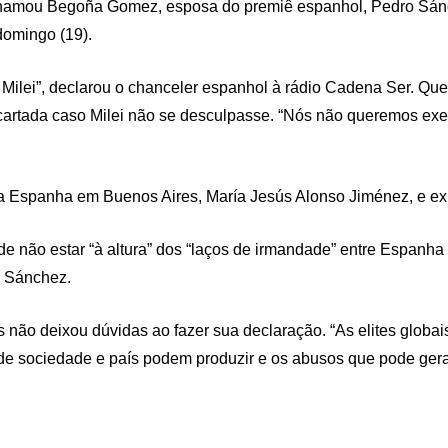
e chamou Begoña Gomez, esposa do premiê espanhol, Pedro Sánch
domingo (19).
Milei”, declarou o chanceler espanhol à rádio Cadena Ser. Que
scartada caso Milei não se desculpasse. “Nós não queremos ex
Espanha em Buenos Aires, María Jesús Alonso Jiménez, e exig
e não estar “à altura” dos “laços de irmandade” entre Espanha
u Sánchez.
 não deixou dúvidas ao fazer sua declaração. “As elites globa
de sociedade e país podem produzir e os abusos que pode gerar,