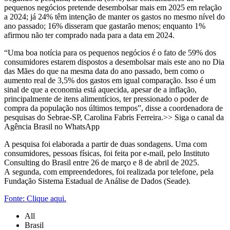
pequenos negócios pretende desembolsar mais em 2025 em relação
a 2024; já 24% têm intenção de manter os gastos no mesmo nível do
ano passado; 16% disseram que gastarão menos; enquanto 1%
afirmou não ter comprado nada para a data em 2024.
“Uma boa notícia para os pequenos negócios é o fato de 59% dos
consumidores estarem dispostos a desembolsar mais este ano no Dia
das Mães do que na mesma data do ano passado, bem como o
aumento real de 3,5% dos gastos em igual comparação. Isso é um
sinal de que a economia está aquecida, apesar de a inflação,
principalmente de itens alimentícios, ter pressionado o poder de
compra da população nos últimos tempos”, disse a coordenadora de
pesquisas do Sebrae-SP, Carolina Fabris Ferreira.>> Siga o canal da
Agência Brasil no WhatsApp
A pesquisa foi elaborada a partir de duas sondagens. Uma com
consumidores, pessoas físicas, foi feita por e-mail, pelo Instituto
Consulting do Brasil entre 26 de março e 8 de abril de 2025.
A segunda, com empreendedores, foi realizada por telefone, pela
Fundação Sistema Estadual de Análise de Dados (Seade).
Fonte: Clique aqui.
All
Brasil