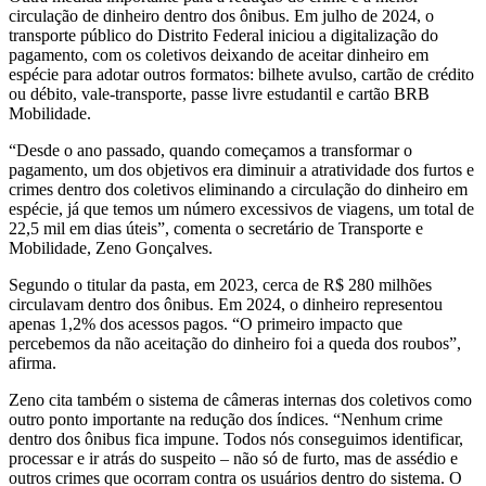
circulação de dinheiro dentro dos ônibus. Em julho de 2024, o
transporte público do Distrito Federal iniciou a digitalização do
pagamento, com os coletivos deixando de aceitar dinheiro em
espécie para adotar outros formatos: bilhete avulso, cartão de crédito
ou débito, vale-transporte, passe livre estudantil e cartão BRB
Mobilidade.
“Desde o ano passado, quando começamos a transformar o
pagamento, um dos objetivos era diminuir a atratividade dos furtos e
crimes dentro dos coletivos eliminando a circulação do dinheiro em
espécie, já que temos um número excessivos de viagens, um total de
22,5 mil em dias úteis”, comenta o secretário de Transporte e
Mobilidade, Zeno Gonçalves.
Segundo o titular da pasta, em 2023, cerca de R$ 280 milhões
circulavam dentro dos ônibus. Em 2024, o dinheiro representou
apenas 1,2% dos acessos pagos. “O primeiro impacto que
percebemos da não aceitação do dinheiro foi a queda dos roubos”,
afirma.
Zeno cita também o sistema de câmeras internas dos coletivos como
outro ponto importante na redução dos índices. “Nenhum crime
dentro dos ônibus fica impune. Todos nós conseguimos identificar,
processar e ir atrás do suspeito – não só de furto, mas de assédio e
outros crimes que ocorram contra os usuários dentro do sistema. O