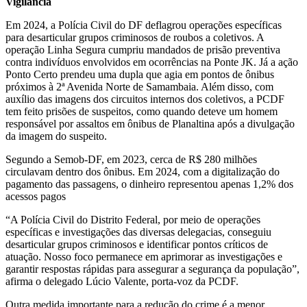
Vigilância
Em 2024, a Polícia Civil do DF deflagrou operações específicas
para desarticular grupos criminosos de roubos a coletivos. A
operação Linha Segura cumpriu mandados de prisão preventiva
contra indivíduos envolvidos em ocorrências na Ponte JK. Já a ação
Ponto Certo prendeu uma dupla que agia em pontos de ônibus
próximos à 2ª Avenida Norte de Samambaia. Além disso, com
auxílio das imagens dos circuitos internos dos coletivos, a PCDF
tem feito prisões de suspeitos, como quando deteve um homem
responsável por assaltos em ônibus de Planaltina após a divulgação
da imagem do suspeito.
Segundo a Semob-DF, em 2023, cerca de R$ 280 milhões
circulavam dentro dos ônibus. Em 2024, com a digitalização do
pagamento das passagens, o dinheiro representou apenas 1,2% dos
acessos pagos
“A Polícia Civil do Distrito Federal, por meio de operações
específicas e investigações das diversas delegacias, conseguiu
desarticular grupos criminosos e identificar pontos críticos de
atuação. Nosso foco permanece em aprimorar as investigações e
garantir respostas rápidas para assegurar a segurança da população”,
afirma o delegado Lúcio Valente, porta-voz da PCDF.
Outra medida importante para a redução do crime é a menor