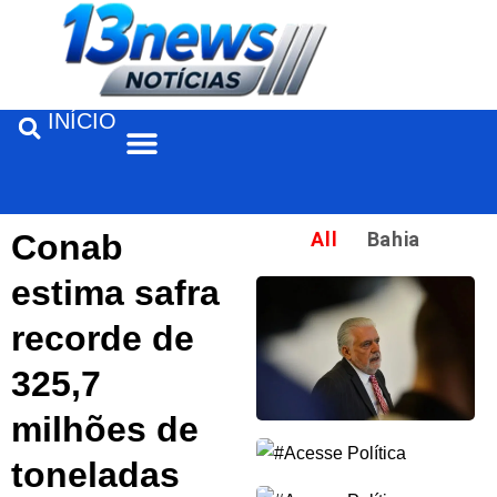
INÍCIO
Feira de Santana
Conab
All
Bahia
estima safra
recorde de
325,7
milhões de
toneladas