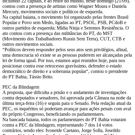
incluindo 22 capitais, e ao redor do mundo, neste domingo (21/09),
contou com a presença de artistas como Wagner Moura e Daniela
Mercury, movimentos sociais e políticos de esquerda.
Na capital baiana, o movimento foi organizado pelas frentes Brasil
Popular e Povo sem Medo, ligadas ao PT, PSOL, PSB, PCdoB e
outros partidos de esquerda; Mídia Ninja e Seremos Resistência. O
ato contou com a presença das militâncias do PT, do MST
(Movimento dos Trabalhadores Rurais Sem Terra), CUT, CTB e
outros movimentos sociais.
“Políticos devem responder pelos seus atos sem privilégios, afinal,
uma democracia só existe se as pessoas puderem ser alcançadas pela
lei de forma igual. Por isso, estamos aqui reunidos hoje, para nos
posicionar contra esse retrocesso gravíssimo, defender o estado
democrático de direito e a soberania popular“, contou o presidente
do PT Bahia, Tássio Brito.
PEC da Blindagem
A proposta, que dificulta a prisão e o andamento de investigações
contra deputados e senadores, foi aprovada pela Câmara na noite da
última terça-feira (16) e seguiu para o Senado. Pela redação atual da
PEC, os inquéritos só poderiam avançar para ações penais com aval
do próprio Congresso, beneficiando os parlamentares.
Na bancada baiana, todos os parlamentares do PT Bahia votaram
contra a PEC da blindagem, representando 7 dos 14 votos
contrários, sendo eles: Ivoneide Caetano, Jorge Solla, Joseildo