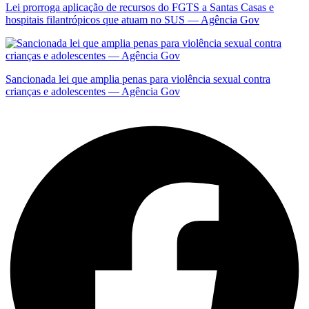
Lei prorroga aplicação de recursos do FGTS a Santas Casas e
hospitais filantrópicos que atuam no SUS — Agência Gov
Sancionada lei que amplia penas para violência sexual contra
crianças e adolescentes — Agência Gov