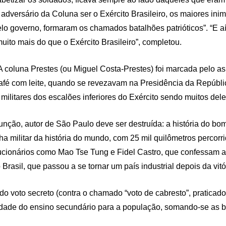
 adversário da Coluna ser o Exército Brasileiro, os maiores ini
elo governo, formaram os chamados batalhões patrióticos”. “E 
ito mais do que o Exército Brasileiro”, completou.
coluna Prestes (ou Miguel Costa-Prestes) foi marcada pelo asp
afé com leite, quando se revezavam na Presidência da Repúblic
militares dos escalões inferiores do Exército sendo muitos del
ssunção, autor de São Paulo deve ser destruída: a história do b
cha militar da história do mundo, com 25 mil quilômetros percorr
lucionários como Mao Tse Tung e Fidel Castro, que confessam 
Brasil, que passou a se tornar um país industrial depois da vit
o voto secreto (contra o chamado “voto de cabresto”, praticado
edade do ensino secundário para a população, somando-se as ban