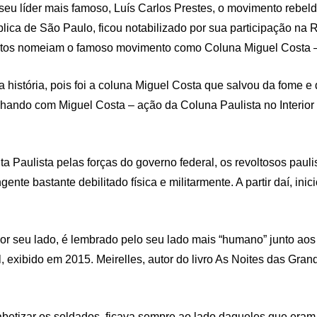
eu líder mais famoso, Luís Carlos Prestes, o movimento rebel
blica de São Paulo, ficou notabilizado por sua participação na R
muitos nomeiam o famoso movimento como Coluna Miguel Costa –
a história, pois foi a coluna Miguel Costa que salvou da fome e 
archando com Miguel Costa – ação da Coluna Paulista no Interio
a Paulista pelas forças do governo federal, os revoltosos paul
nte bastante debilitado física e militarmente. A partir daí, i
, por seu lado, é lembrado pelo seu lado mais “humano” junto 
exibido em 2015. Meirelles, autor do livro As Noites das Gran
alfabetizar os soldados, ficava sempre ao lado daqueles que er