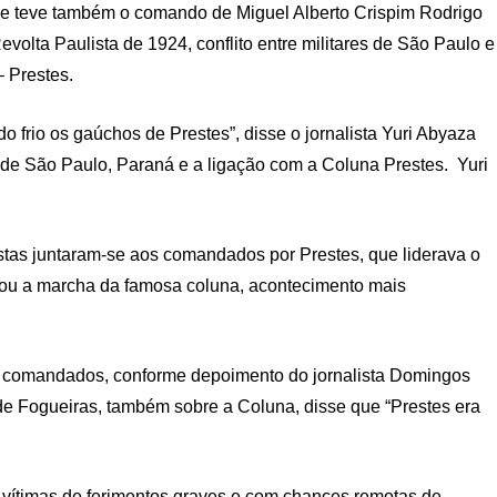
de teve também o comando de Miguel Alberto Crispim Rodrigo
evolta Paulista de 1924, conflito entre militares de São Paulo e
 Prestes.
do frio os gaúchos de Prestes”, disse o jornalista Yuri Abyaza
r de São Paulo, Paraná e a ligação com a Coluna Prestes. Yuri
istas juntaram-se aos comandados por Prestes, que liderava o
niciou a marcha da famosa coluna, acontecimento mais
aos comandados, conforme depoimento do jornalista Domingos
de Fogueiras, também sobre a Coluna, disse que “Prestes era
am vítimas de ferimentos graves e com chances remotas de