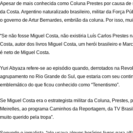
Apesar de mais conhecida como Coluna Prestes por causa de s
da Costa. Argentino naturalizado brasileiro, militar da Força Pú
o governo de Artur Bernardes, embrião da coluna. Por isso, 
“Se não fosse Miguel Costa, não existiria Luís Carlos Prestes n
Costa, autor dos livros Miguel Costa, um herói brasileiro e M
é neto de Miguel Costa.
Yuri Abyaza refere-se ao episódio quando, derrotados na Revolt
agrupamento no Rio Grande do Sul, que estaria com seu continge
emblemático do que ficou conhecido como “Tenentismo”.
Se Miguel Costa era o estrategista militar da Coluna, Prestes
Meirelles, ao programa Caminhos da Reportagem, da TV Brasil, 
muito querido pela tropa”.
Segundo o jornalista, “ele usava alguns horários livres para 