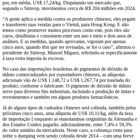
por, em média, US$ 17,24/kg. Disputando um mercado que,
segundo o Simvep, movimentou cerca de R$ 204 milhões em 2024.
“A gente aplica a medida contra os produtores chineses, eles pegam
e transferem suas vendas para o Vietnã, para Hong Kong. E não
temos como promover muitos processos como este, pois eles são
caros, detalhistas e consomem entre um ano e meio e dois anos de
análises. E as medidas, quando aprovadas, vigoram por apenas
cinco anos, quando têm que ser revisadas, se for o caso”, afirmou o
presidente do Simvep, Manoel Miguez, referindo-se especificamente
à taxa extra imposta às escovas.
No caso das importações brasileiras de pigmentos de dióxido de
titânio comercializados por exportadores chineses, as alíquotas
adicionais vão de US$ 1.148,72 a US$ 1.267,74 por tonelada do
produto, conforme o fabricante. O pigmento de dióxido de titânio
serve para diversos fins industriais, incluindo a produção de tintas e
revestimentos e também em alguns produtos farmacêuticos.
Já de alguns tipos de cadeados chineses será cobrada, também pelos
próximos cinco anos, uma alíquota de US$ 10,11/kg, além da taxa
de importação [ enquanto as etanolaminas originárias da Alemanha e
dos Estados Unidos pagarão, adicionalmente, entre 7,4% e 59,3%
do valor unitário da mercadoria. Neste caso, a cobrança extra para
inibir o dumping vem sendo cobrada desde 2014 – com uma breve