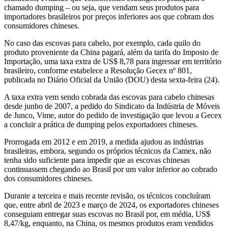
chamado dumping – ou seja, que vendam seus produtos para
importadores brasileiros por preços inferiores aos que cobram dos
consumidores chineses.
No caso das escovas para cabelo, por exemplo, cada quilo do
produto proveniente da China pagará, além da tarifa do Imposto de
Importação, uma taxa extra de US$ 8,78 para ingressar em território
brasileiro, conforme estabelece a Resolução Gecex nº 801,
publicada no Diário Oficial da União (DOU) desta sexta-feira (24).
A taxa extra vem sendo cobrada das escovas para cabelo chinesas
desde junho de 2007, a pedido do Sindicato da Indústria de Móveis
de Junco, Vime, autor do pedido de investigação que levou a Gecex
a concluir a prática de dumping pelos exportadores chineses.
Prorrogada em 2012 e em 2019, a medida ajudou as indústrias
brasileiras, embora, segundo os próprios técnicos da Camex, não
tenha sido suficiente para impedir que as escovas chinesas
continuassem chegando ao Brasil por um valor inferior ao cobrado
dos consumidores chineses.
Durante a terceira e mais recente revisão, os técnicos concluíram
que, entre abril de 2023 e março de 2024, os exportadores chineses
conseguiam entregar suas escovas no Brasil por, em média, US$
8,47/kg, enquanto, na China, os mesmos produtos eram vendidos