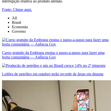
interrupção relativa ao produto alemão.
Fonte: Clique aqui.
All
Brasil
Economia
Governo
Curso gratuito da Embrapa ensina o passo-a-passo para fazer uma
horta comunitária — Agência Gov
Leilões de petróleo em outubro terão recorde de áreas em disputa