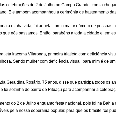
(2), das celebrações do 2 de Julho no Campo Grande, com a che
 ano. Ele também acompanhou a cerimônia de hasteamento das b
m toda a minha vida, foi aquela com o maior número de pessoas
uas que nós passamos. Então, parabéns a toda a cidade e, em es
leta Iracema Vilaronga, primeira triatleta com deficiência visu
gulhosa. Sendo mulher com deficiência visual, para mim é de um
da Geraldina Rosário, 75 anos, disse que participa todos os an
, que foi sozinha do bairro de Pituaçu para acompanhar a celeb
imento do 2 de Julho enquanto festa nacional, pois foi na Bahi
eis pela nossa soberania popular, para que os brasileiros pu