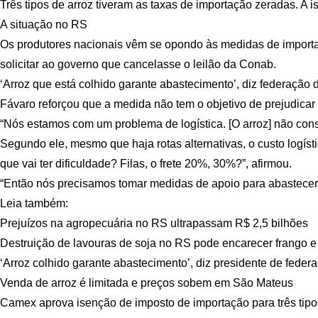
Três tipos de arroz tiveram as taxas de importação zeradas. A
A situação no RS
Os produtores nacionais vêm se opondo às medidas de import
solicitar ao governo que cancelasse o leilão da Conab.
‘Arroz que está colhido garante abastecimento’, diz federação 
Fávaro reforçou que a medida não tem o objetivo de prejudicar 
“Nós estamos com um problema de logística. [O arroz] não conseg
Segundo ele, mesmo que haja rotas alternativas, o custo logís
que vai ter dificuldade? Filas, o frete 20%, 30%?”, afirmou.
“Então nós precisamos tomar medidas de apoio para abastecer o
Leia também:
Prejuízos na agropecuária no RS ultrapassam R$ 2,5 bilhões
Destruição de lavouras de soja no RS pode encarecer frango e
‘Arroz colhido garante abastecimento’, diz presidente de fede
Venda de arroz é limitada e preços sobem em São Mateus
Camex aprova isenção de imposto de importação para três tipo