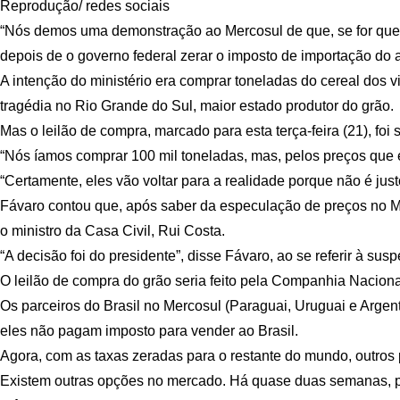
Reprodução/ redes sociais
“Nós demos uma demonstração ao Mercosul de que, se for querer
depois de o governo federal zerar o imposto de importação do a
A intenção do ministério era comprar toneladas do cereal dos 
tragédia no Rio Grande do Sul, maior estado produtor do grão.
Mas o leilão de compra, marcado para esta terça-feira (21), fo
“Nós íamos comprar 100 mil toneladas, mas, pelos preços que 
“Certamente, eles vão voltar para a realidade porque não é just
Fávaro contou que, após saber da especulação de preços no Mer
o ministro da Casa Civil, Rui Costa.
“A decisão foi do presidente”, disse Fávaro, ao se referir à su
O leilão de compra do grão seria feito pela Companhia Nacion
Os parceiros do Brasil no Mercosul (Paraguai, Uruguai e Argent
eles não pagam imposto para vender ao Brasil.
Agora, com as taxas zeradas para o restante do mundo, outro
Existem outras opções no mercado. Há quase duas semanas, por 