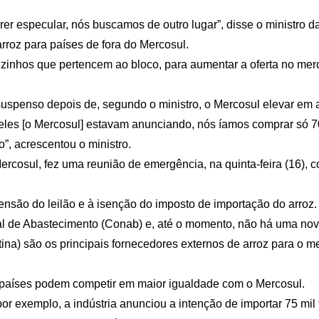
 especular, nós buscamos de outro lugar”, disse o ministro da 
rroz para países de fora do Mercosul.
vizinhos que pertencem ao bloco, para aumentar a oferta no mer
i suspenso depois de, segundo o ministro, o Mercosul elevar em 
eles [o Mercosul] estavam anunciando, nós íamos comprar só 70
o”, acrescentou o ministro.
cosul, fez uma reunião de emergência, na quinta-feira (16), co
spensão do leilão e à isenção do imposto de importação do arroz.
al de Abastecimento (Conab) e, até o momento, não há uma nov
ina) são os principais fornecedores externos de arroz para o m
s países podem competir em maior igualdade com o Mercosul.
exemplo, a indústria anunciou a intenção de importar 75 mil t