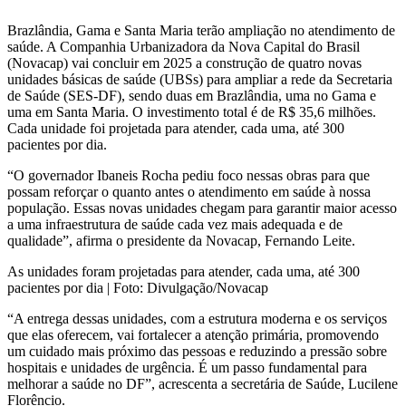
Brazlândia, Gama e Santa Maria terão ampliação no atendimento de
saúde. A Companhia Urbanizadora da Nova Capital do Brasil
(Novacap) vai concluir em 2025 a construção de quatro novas
unidades básicas de saúde (UBSs) para ampliar a rede da Secretaria
de Saúde (SES-DF), sendo duas em Brazlândia, uma no Gama e
uma em Santa Maria. O investimento total é de R$ 35,6 milhões.
Cada unidade foi projetada para atender, cada uma, até 300
pacientes por dia.
“O governador Ibaneis Rocha pediu foco nessas obras para que
possam reforçar o quanto antes o atendimento em saúde à nossa
população. Essas novas unidades chegam para garantir maior acesso
a uma infraestrutura de saúde cada vez mais adequada e de
qualidade”, afirma o presidente da Novacap, Fernando Leite.
As unidades foram projetadas para atender, cada uma, até 300
pacientes por dia | Foto: Divulgação/Novacap
“A entrega dessas unidades, com a estrutura moderna e os serviços
que elas oferecem, vai fortalecer a atenção primária, promovendo
um cuidado mais próximo das pessoas e reduzindo a pressão sobre
hospitais e unidades de urgência. É um passo fundamental para
melhorar a saúde no DF”, acrescenta a secretária de Saúde, Lucilene
Florêncio.