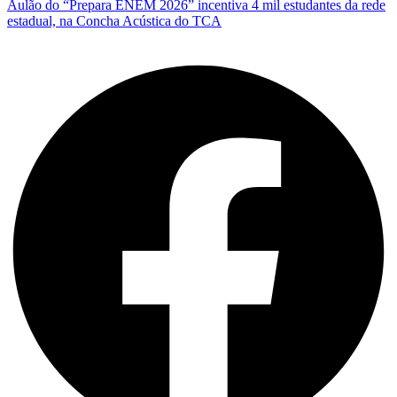
Aulão do “Prepara ENEM 2026” incentiva 4 mil estudantes da rede
estadual, na Concha Acústica do TCA