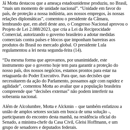
Já Motta destacou que a ameaça estadounidense produziu, no Brasil,
“mais um momento de unidade nacional”. “Unidade em favor do
país, de proteção a nossa indústria, aos nossos empregos, às nossas
relações diplomáticas”, comentou o presidente da Câmara,
lembrando que, em abril deste ano, o Congresso Nacional aprovou o
Projeto de Lei 2.088/2023, que cria a Lei da Reciprocidade
Comercial, autorizando o governo brasileiro a adotar medidas
comerciais contra países e blocos que imponham barreiras aos
produtos do Brasil no mercado global. O presidente Lula
regulamentou a lei nesta segunda-feira (14).
“Da mesma forma que aprovamos, por unanimidade, este
instrumento que o governo hoje tem para garantir a proteção do
nosso país, dos nossos negócios, estamos prontos para estar na
retaguarda do Poder Executivo. Para que, nas decisões que
necessitarem da ação do Parlamento, possamos agir com rapidez e
agilidade”, comentou Motta ao avaliar que a população brasileira
compreende que “decisões externas” não podem interferir na
soberania nacional.
Além de Alcolumbre, Motta e Alckmin – que também enfatizou a
união de amplos setores sociais em busca de uma solução -,
participaram do encontro desta manhã, na residência oficial do
Senado, a ministra-chefe da Casa Civil, Gleisi Hoffmann, e um
grupo de senadores e deputados federais.