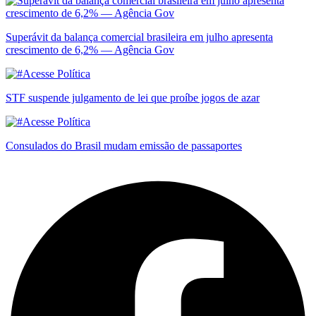
Superávit da balança comercial brasileira em julho apresenta
crescimento de 6,2% — Agência Gov
STF suspende julgamento de lei que proíbe jogos de azar
Consulados do Brasil mudam emissão de passaportes